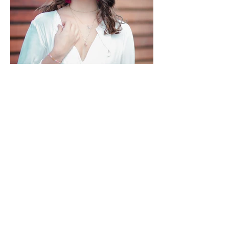
Load More
Regresar al menú anterior.
Recibe una Cotización
(33) 3595 9561
+52